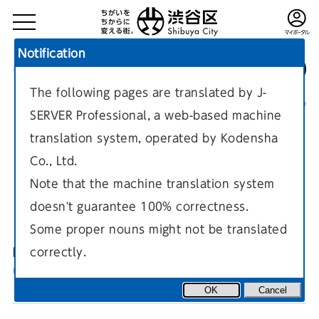
Notification
The following pages are translated by J-
TOP
区政情報
フォト日記
現在のページ
SERVER Professional, a web-based machine
translation system, operated by Kodensha
Co., Ltd.
Note that the machine translation system
doesn't guarantee 100% correctness.
2025年6月のしぶやフォト日記
Some proper nouns might not be translated
correctly.
区のイベントや区長の活動を「しぶやフォト日記」で紹介して
います。
OK
Cancel