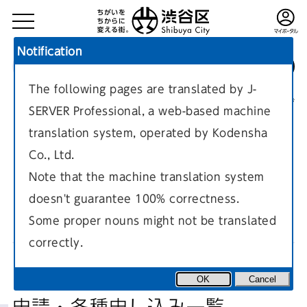
Notification
The following pages are translated by J-
TOP
申請・各種申し込み一覧
現在のページ
SERVER Professional, a web-based machine
translation system, operated by Kodensha
Co., Ltd.
Note that the machine translation system
doesn't guarantee 100% correctness.
国民健康保険
Some proper nouns might not be translated
correctly.
OK
Cancel