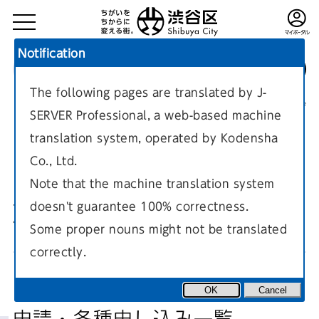
Notification
The following pages are translated by J-
TOP
申請・各種申し込み一覧
現在のページ
SERVER Professional, a web-based machine
translation system, operated by Kodensha
Co., Ltd.
Note that the machine translation system
doesn't guarantee 100% correctness.
戸籍
Some proper nouns might not be translated
correctly.
OK
Cancel