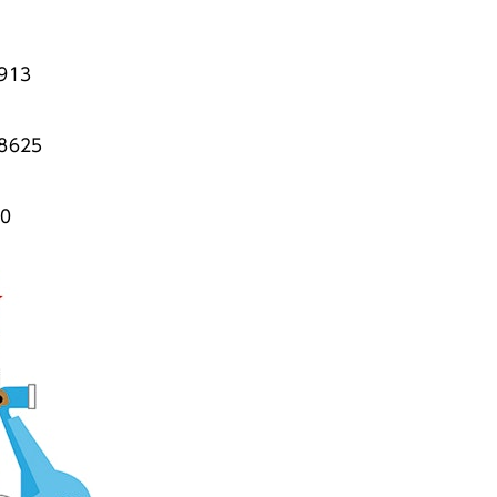
913
8625
0