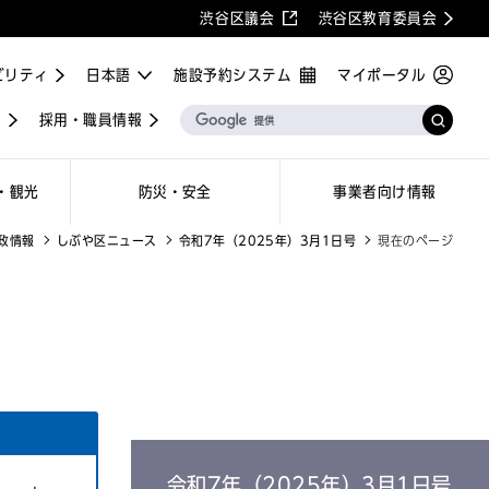
渋谷区議会
渋谷区教育委員会
ビリティ
施設予約システム
マイポータル
屋
採用・職員情報
・観光
防災・安全
事業者向け情報
政情報
しぶや区ニュース
令和7年（2025年）3月1日号
現在のページ
令和7年（2025年）3月1日号