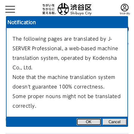
Notification
The following pages are translated by J-
TOP
区政情報
現在のページ
SERVER Professional, a web-based machine
translation system, operated by Kodensha
Co., Ltd.
Note that the machine translation system
doesn't guarantee 100% correctness.
しぶや区ニュース ウェブテキス
Some proper nouns might not be translated
ト版
correctly.
毎月2回（1日・15日）発行しています。
OK
Cancel