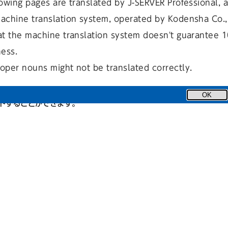
owing pages are translated by J-SERVER Professional, 
achine translation system, operated by Kodensha Co., 
at the machine translation system doesn't guarantee 
 Reader などのソフトウェアを使って見ることができます。PDFフ
ness.
ウザウィンドウ内に直接 展開されたり、ダウンロードダイアログが表
oper nouns might not be translated correctly.
合もあります。
の詳細については、各種インターネット情報などをご覧ください。
OK
ロードすることができます。