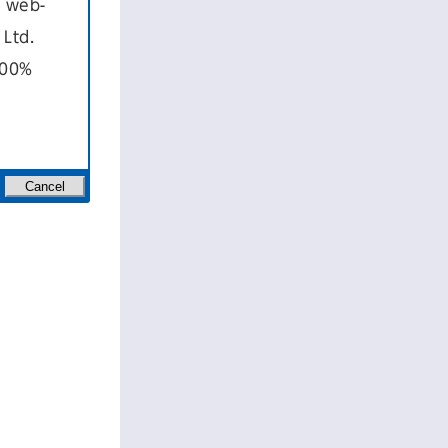
a web-
Ltd.
100%
ァイルのリン
示されたりし
Cancel