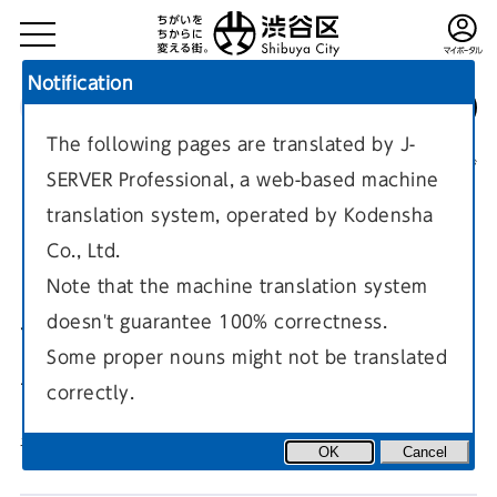
Notification
The following pages are translated by J-
TOP
区政情報
しぶや区ニュース
現在のページ
SERVER Professional, a web-based machine
translation system, operated by Kodensha
Co., Ltd.
Note that the machine translation system
doesn't guarantee 100% correctness.
令和6年（2024年）7月15日
Some proper nouns might not be translated
号
correctly.
子どもに関する支援を行う、主任児童委員。
OK
Cancel