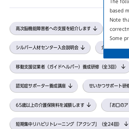
The foll
based m
Note th
高次脳機能障害者への支援を紹介します
5月か
correct
Some pr
シルバー人材センター入会説明会
介護予防のた
移動支援従業者（ガイドヘルパー）養成研修（全3回）
認知症サポーター養成講座
せいかつサポート研
65歳以上の介護保険料を減額します
「お口のア
短期集中リハビリトレーニング「アクシブ」（全24回）