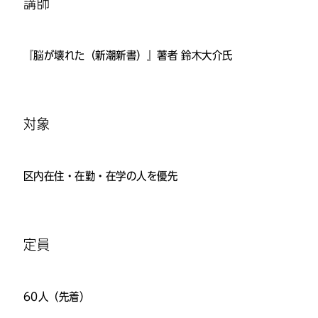
講師
『脳が壊れた（新潮新書）』著者 鈴木大介氏
対象
区内在住・在勤・在学の人を優先
定員
60人（先着）