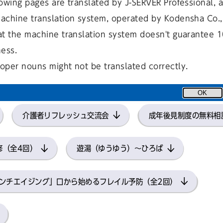
owing pages are translated by J-SERVER Professional, 
achine translation system, operated by Kodensha Co., 
at the machine translation system doesn't guarantee 
ら高齢者の補聴器購入費の助成上限額を増額・所得要件を緩和します
ness.
oper nouns might not be translated correctly.
めの「高齢者健康トレーニング教室」（全8回）
OK
介護者リフレッシュ交流会
成年後見制度の無料相
修（全4回）
遊湯（ゆうゆう）～ひろば
ンチエイジング」口から始めるフレイル予防（全2回）