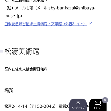
で、郷土博物館・文学館へ
（注）メールも可（メール:sby-bunkazai@shibuya-
muse.jp）
白根記念渋谷区郷土博物館・文学館（外部サイト）
松濤美術館
区内在住の人は金曜日無料
場所
松濤2-14-14（〒150-0046） 電話:03-3465-9421
ページトップ