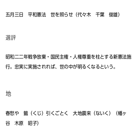
五月三日 平和憲法 世を照らせ（代々木 千葉 俊雄）
選評
昭和二二年戦争放棄・国民主権・人権尊重を柱とする新憲法施
行。忠実に実施されれば、世の中が明るくなるという。
地
春愁や 籤（くじ）引くごとく 大地震来（ないく）（幡ヶ
谷 木原 昭子）