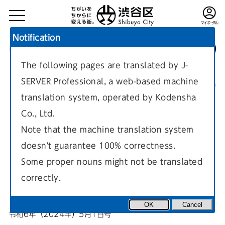
Notification
The following pages are translated by J-
TOP
区政情報
しぶや区ニュース
令和6年（2024年）5月1日号
SERVER Professional, a web-based machine
現在のページ
translation system, operated by Kodensha
Co., Ltd.
Note that the machine translation system
doesn't guarantee 100% correctness.
【文化エンタテイメント】あら
Some proper nouns might not be translated
correctly.
たな文化を生みつづける街へ。
OK
Cancel
令和6年（2024年）5月1日号