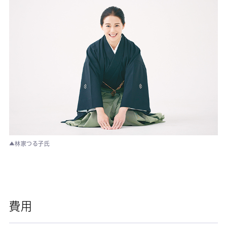
▲林家つる子氏
費用