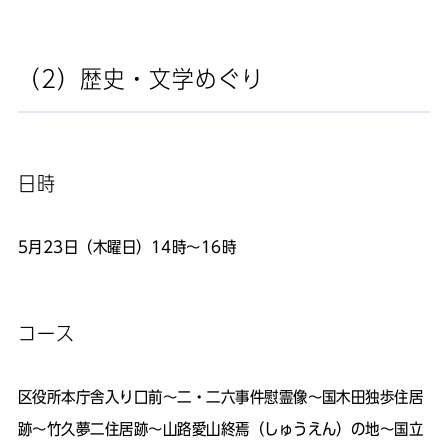
（2）歴史・文学めぐり
日時
5月23日（木曜日）14時～16時
コース
区役所本庁舎入り口前～二・二六事件慰霊像～国木田独歩住居
跡～竹久夢二住居跡～山路愛山終焉（しゅうえん）の地～国立