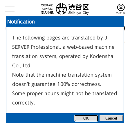
Notification
The following pages are translated by J-
TOP
区政情報
施策・計画・取り組み
現在のページ
SERVER Professional, a web-based machine
translation system, operated by Kodensha
Co., Ltd.
Note that the machine translation system
doesn't guarantee 100% correctness.
区の計画ー計画の実現と持続可
Some proper nouns might not be translated
能な行財政運営（区政運営のあ
correctly.
り方）
OK
Cancel