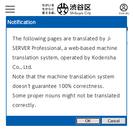
Notification
The following pages are translated by J-
TOP
区政情報
施策・計画・取り組み
現在のページ
SERVER Professional, a web-based machine
translation system, operated by Kodensha
Co., Ltd.
Note that the machine translation system
doesn't guarantee 100% correctness.
区の計画ービジネスの冒険に満
Some proper nouns might not be translated
ちた街へ。（産業振興分野）
correctly.
OK
Cancel