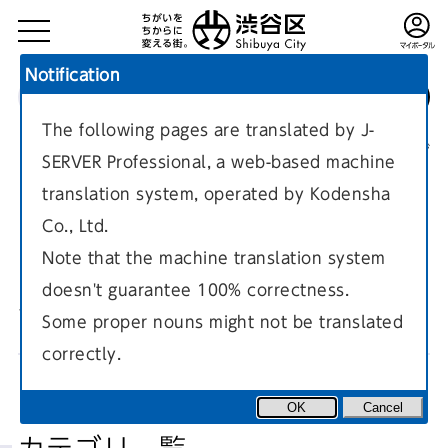
Notification
The following pages are translated by J-
TOP
区政情報
施策・計画・取り組み
現在のページ
SERVER Professional, a web-based machine
translation system, operated by Kodensha
Co., Ltd.
Note that the machine translation system
doesn't guarantee 100% correctness.
パブリックコメント
Some proper nouns might not be translated
correctly.
OK
Cancel