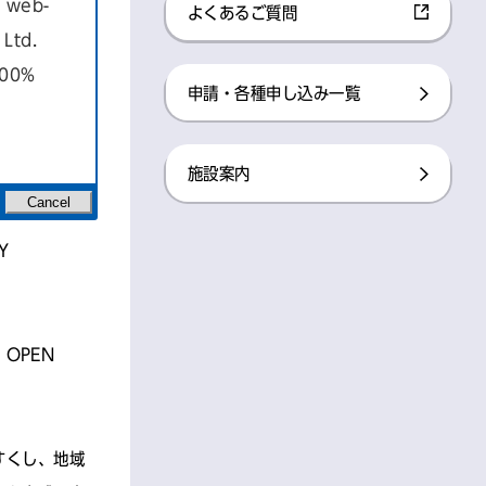
a web-
よくあるご質問
Ltd.
100%
を ちからに
申請・各種申し込み一覧
ィ推進基本方
施設案内
Cancel
Y
OPEN
すくし、地域