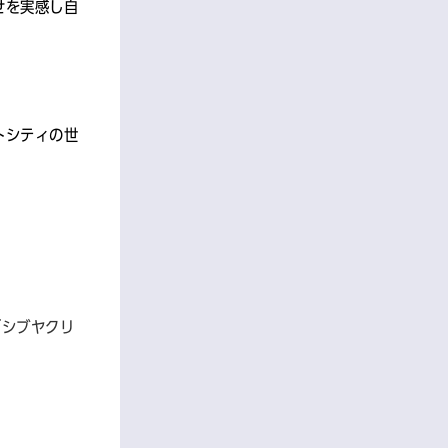
せを実感し⾃
トシティの世
「シブヤクリ