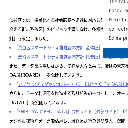
The foll
based m
Note th
渋⾕区では、複雑化する社会課題へ迅速に対応しながら、区⺠
correct
変える街。渋⾕区」のビジョン実現に向け、多様性に溢れた街
Some pr
針」を策定しました。
「渋谷区スマートシティ推進基本方針 全体版」（PDF 9,04
「渋谷区スマートシティ推進基本方針 概要版」（PDF 4,67
また、データを活用しながら、多様な人々と共に、渋谷の未来を創
DASHBOARD）」を公開しています。
「
シブヤ シティダッシュボード（SHIBUYA CITY DASH
さらに、データ利活用を推進する取り組みの一つとして、オープン
DATA）」を公開しています。
「SHIBUYA OPEN DATA」公式サイト（外部サイト）
デジタル技術やデータを活⽤し、渋⾕区が持つ豊かな⼈・空間