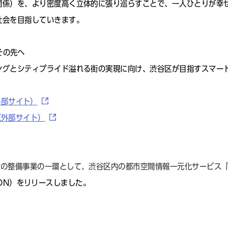
関係）を、より密度⾼く⽴体的に張り巡らすことで、⼀⼈ひとりが幸
社会を⽬指していきます。
のその先へ
ングとシティプライド溢れる街の実現に向け、渋谷区が目指すスマー
（外部サイト）
版）（外部サイト）
」の整備事業の一環として、渋谷区内の都市空間情報一元化サービス
TION）をリリースしました。