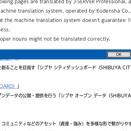
owing pages are translated by J-SERVER Professional, 
achine translation system, operated by Kodensha Co., 
at the machine translation system doesn't guarantee 
⼀⼈ひとりのウェルビーイング（幸福・⼼の豊かさ）の向上や「ちがい
ness.
としての独⾃のスマートシティ推進を⽬指し、「渋谷区スマートシテ
oper nouns might not be translated correctly.
3KB）
OK
6KB）
ることを目指す「シブヤ シティダッシュボード（SHIBUYA CIT
BOARD）
」
データの公開・提供を行う「シブヤ オープン データ（SHIBUYA 
・コミュニティなどのアセット（資産・強み）を多様な形で繋がりや