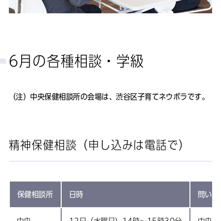
6月の各種相談・学級
（注）中央保健相談所の会場は、渋谷区子育てネウボラです。
精神保健相談（申し込みは電話で）
保健相談所
日時
問い合