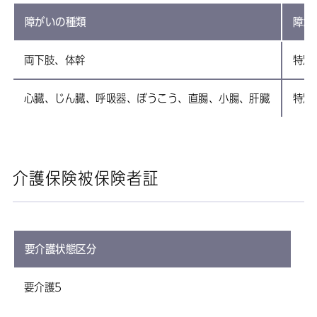
障がいの種類
障が
両下肢、体幹
特別
心臓、じん臓、呼吸器、ぼうこう、直腸、小腸、肝臓
特別
介護保険被保険者証
要介護状態区分
要介護5