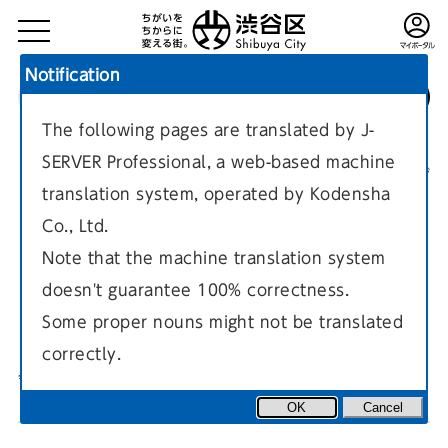
Notification
The following pages are translated by J-
TOP
区政情報
しぶや区ニュース
SERVER Professional, a web-based machine
令和6年（2024年）5月15日号
現在のページ
translation system, operated by Kodensha
Co., Ltd.
Note that the machine translation system
doesn't guarantee 100% correctness.
【その他のお知らせ】
Some proper nouns might not be translated
correctly.
令和6年（2024年）5月15日号
OK
Cancel