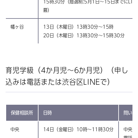
15時30分（抽選制:5月1日〜15日までにLIN
募）
幡ヶ谷
13日（木曜日）13時30分～15時
20日（木曜日）13時30分～15時30分
育児学級（4か月児〜6か月児）（申し
込みは電話または渋谷区LINEで）
保健相談所
日時
問い合
中央
14日（金曜日）10時～11時30分
中央保
電話:0