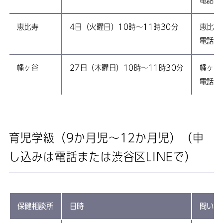
恵比寿
4日（火曜日）10時～11時30分
恵比寿
電話:0
幡ヶ谷
27日（木曜日）10時～11時30分
幡ヶ谷
電話:0
育児学級（9か月児〜12か月児）（申
し込みは電話または渋谷区LINEで）
保健相談所
日時
問い合