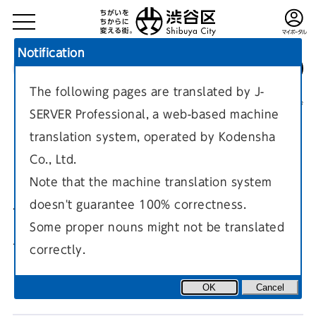
Notification
The following pages are translated by J-
TOP
区政情報
しぶや区ニュース
現在のページ
SERVER Professional, a web-based machine
translation system, operated by Kodensha
Co., Ltd.
Note that the machine translation system
doesn't guarantee 100% correctness.
令和7年（2025年）12月1日
Some proper nouns might not be translated
号
correctly.
「はたちのつどい」をつくる、実行委員会。
OK
Cancel