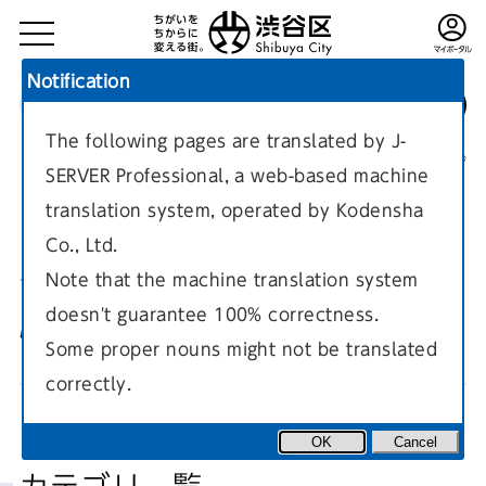
Notification
The following pages are translated by J-
TOP
環境・まちづくり
環境
現在のページ
SERVER Professional, a web-based machine
translation system, operated by Kodensha
Co., Ltd.
Note that the machine translation system
doesn't guarantee 100% correctness.
騒音・振動・悪臭
Some proper nouns might not be translated
correctly.
OK
Cancel