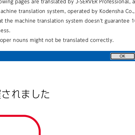
owing pages are translated by J-SERVER Professional, 
achine translation system, operated by Kodensha Co., 
at the machine translation system doesn't guarantee 
ness.
oper nouns might not be translated correctly.
には
のページを参照してください。
OK
催されました