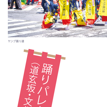
ヤング踊り連