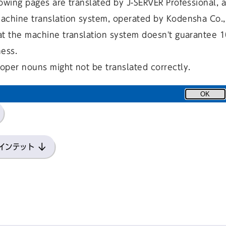
owing pages are translated by J-SERVER Professional, 
achine translation system, operated by Kodensha Co., 
at the machine translation system doesn't guarantee 
ness.
oper nouns might not be translated correctly.
ョー「俳優になって感じた、映画の世界」
OK
クインテット