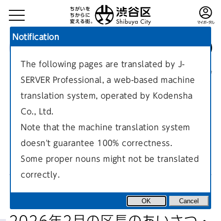
Notification
The following pages are translated by J-
TOP
区政情報
区長の部屋
現在のページ
SERVER Professional, a web-based machine
translation system, operated by Kodensha
Co., Ltd.
Note that the machine translation system
doesn't guarantee 100% correctness.
区長のあいさつ・発言一覧
Some proper nouns might not be translated
correctly.
OK
Cancel