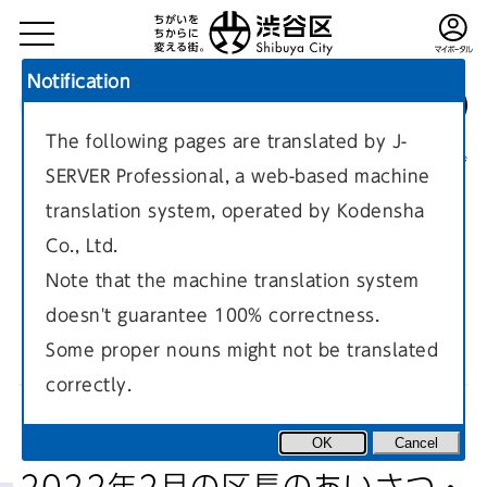
Notification
The following pages are translated by J-
TOP
区政情報
区長の部屋
現在のページ
SERVER Professional, a web-based machine
translation system, operated by Kodensha
Co., Ltd.
Note that the machine translation system
doesn't guarantee 100% correctness.
区長のあいさつ・発言一覧
Some proper nouns might not be translated
correctly.
OK
Cancel