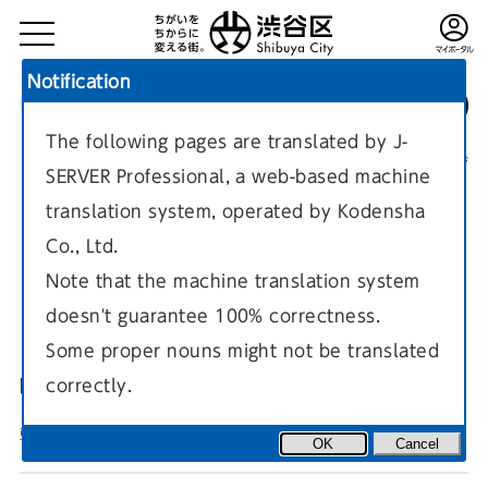
Notification
The following pages are translated by J-
TOP
健康・福祉
障がい者の生活
障がい者の医療
現在のページ
SERVER Professional, a web-based machine
translation system, operated by Kodensha
Co., Ltd.
Note that the machine translation system
doesn't guarantee 100% correctness.
医療費の助成
Some proper nouns might not be translated
correctly.
障がい者の医療費の助成について。
更新日
2024年12月17日
OK
Cancel