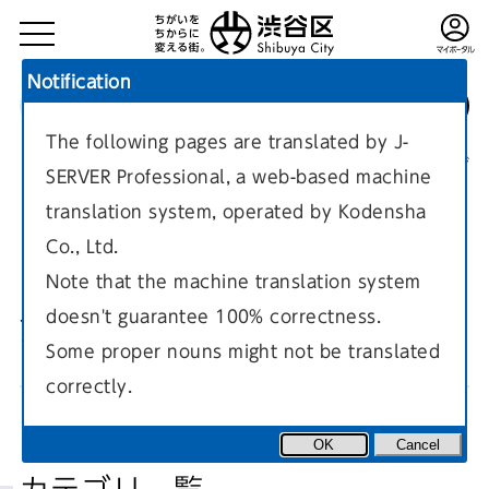
Notification
The following pages are translated by J-
TOP
健康・福祉
衛生
現在のページ
SERVER Professional, a web-based machine
translation system, operated by Kodensha
Co., Ltd.
Note that the machine translation system
doesn't guarantee 100% correctness.
食品衛生（区民向け）
Some proper nouns might not be translated
correctly.
OK
Cancel