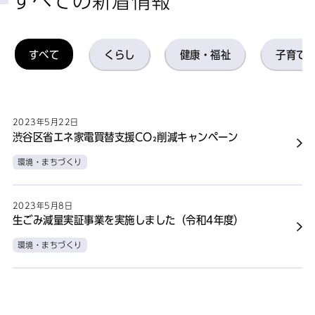
すべての新着情報
すべて
くらし
健康・福祉
子育て
2023年5月22日
渋谷区省エネ家電買替支援CO₂削減キャンペーン
環境・まちづくり
2023年5月8日
生ごみ減量実証事業を実施しました（令和4年度）
環境・まちづくり