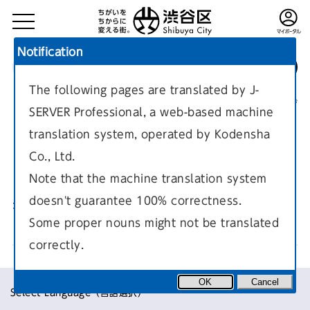
Notification
The following pages are translated by J-
TOP
くらし
LIVING IN SHIBUYA
現在のページ
SERVER Professional, a web-based machine
translation system, operated by Kodensha
Co., Ltd.
Note that the machine translation system
doesn't guarantee 100% correctness.
毎日の生活
Some proper nouns might not be translated
correctly.
OK
Cancel
Select Language（言語選択）