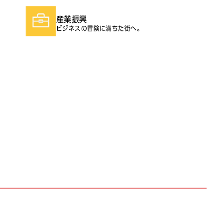
CONTACT（外部サイト）
産業振興
ビジネスの冒険に満ちた街へ。