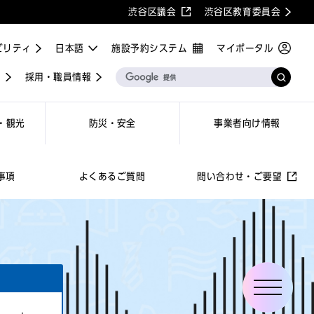
渋谷区議会
渋谷区教育委員会
ビリティ
施設予約システム
マイポータル
屋
採用・職員情報
・観光
防災・安全
事業者向け情報
事項
よくあるご質問
問い合わせ・ご要望