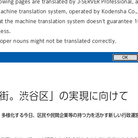
owing pages are translated by J-SERVER Professional, 
ム
achine translation system, operated by Kodensha Co., 
at the machine translation system doesn't guarantee 
ness.
oper nouns might not be translated correctly.
OK
る街。渋谷区」の実現に向けて
・多様化する今日、区民や民間企業等の持つ力を活かす新しい行政運