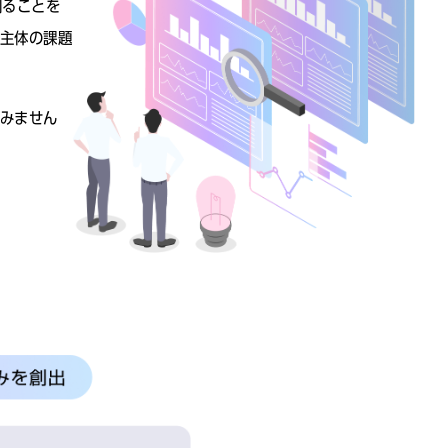
創ることを
な主体の課題
てみません