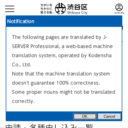
Notification
The following pages are translated by J-
TOP
申請・各種申し込み一覧
現在のページ
SERVER Professional, a web-based machine
translation system, operated by Kodensha
Co., Ltd.
Note that the machine translation system
doesn't guarantee 100% correctness.
防犯
Some proper nouns might not be translated
correctly.
OK
Cancel