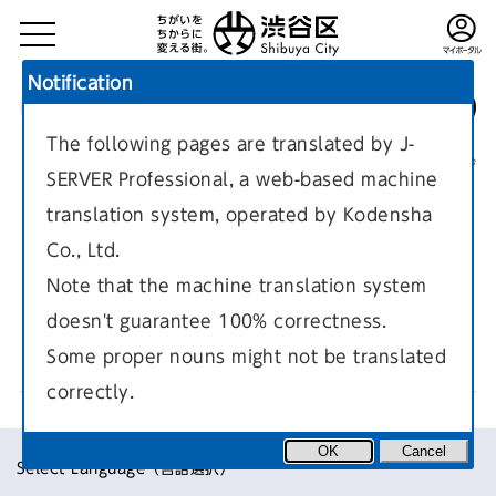
Notification
The following pages are translated by J-
TOP
くらし
LIVING IN SHIBUYA
現在のページ
SERVER Professional, a web-based machine
translation system, operated by Kodensha
Co., Ltd.
Note that the machine translation system
doesn't guarantee 100% correctness.
自動車
Some proper nouns might not be translated
correctly.
OK
Cancel
Select Language（言語選択）