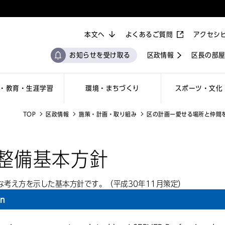
本文へ
よくあるご質問
アクセシ
お知らせを受け取る
区政情報
区長の部
・教育・生涯学習
環境・まちづくり
スポーツ・文化
TOP
区政情報
施策・計画・取り組み
区の計画ー愛せる場所と仲間
整備基本方針
な考え方を示した基本方針です。（平成30年11月策定）
on