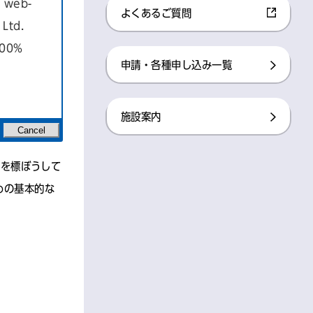
a web-
よくあるご質問
Ltd.
100%
申請・各種申し込み一覧
。
施設案内
外国人や障害
Cancel
」を標ぼうして
めの基本的な