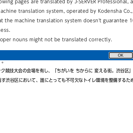
owing pages are translated by J-SERVER Professional, 
achine translation system, operated by Kodensha Co., 
at the machine translation system doesn't guarantee 
ルーシブなトイレ環境を実現することを目的とした基本方針です。
ness.
oper nouns might not be translated correctly.
をはじめ、様々な人々に利用しやすいトイレの整備を行ってきました
開催などを契機として、国や東京都においても様々な施策が示され、
OK
す。
ック競技大会の会場を有し、「ちがいを ちからに 変える街。渋谷区
指す渋谷区において、誰にとっても不可欠なトイレ環境を整備するた
。