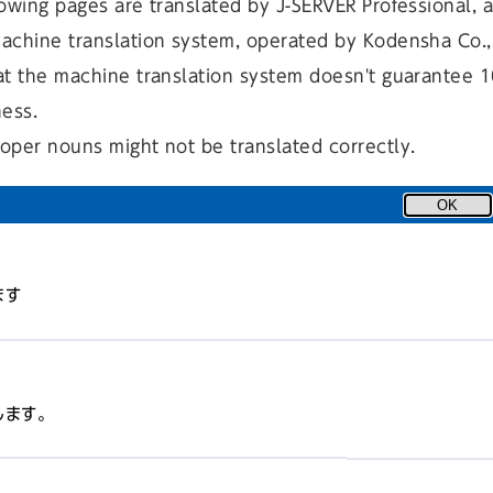
owing pages are translated by J-SERVER Professional, 
achine translation system, operated by Kodensha Co., 
at the machine translation system doesn't guarantee 
ness.
oper nouns might not be translated correctly.
OK
ます
します。