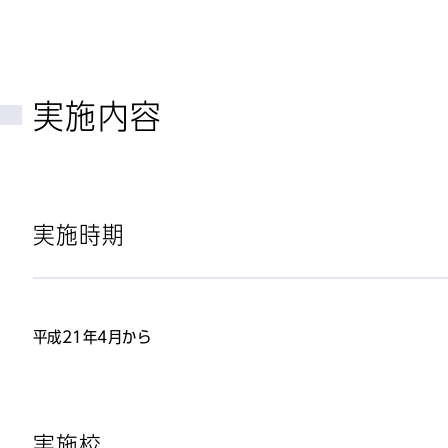
実施内容
実施時期
平成21年4月から
実施校