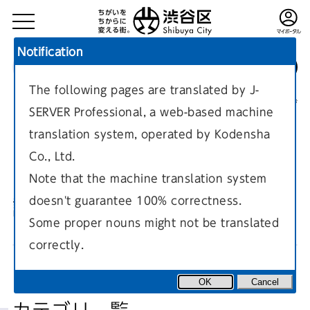
Notification
The following pages are translated by J-
TOP
健康・福祉
認知症施策に関すること
現在のページ
SERVER Professional, a web-based machine
translation system, operated by Kodensha
Co., Ltd.
Note that the machine translation system
doesn't guarantee 100% correctness.
認知症普及啓発イベント
Some proper nouns might not be translated
correctly.
OK
Cancel