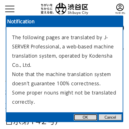
Notification
The following pages are translated by J-
TOP
環境・まちづくり
都市計画概要
SERVER Professional, a web-based machine
都市計画（市街地開発事業）
現在のページ
translation system, operated by Kodensha
Co., Ltd.
Note that the machine translation system
doesn't guarantee 100% correctness.
神宮前六丁目地区第一種市街地
Some proper nouns might not be translated
correctly.
再開発事業（H28.6.6、渋谷区
OK
Cancel
告示第142号）