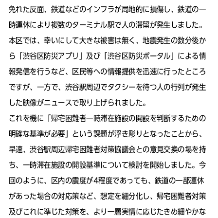
免れた反面、鉄道などのインフラが局地的に損傷し、鉄道の一
時運休により複数のターミナル駅で人の滞留が発生しました。
本区では、幸いにして大きな被害は無く、地震発生の数分後か
ら「渋谷区防災アプリ」及び「渋谷区防災ポータル」による情
報発信を行うなど、区民等への情報提供を迅速に行ったところ
ですが、一方で、渋谷駅周辺でタクシーを待つ人の行列が発生
した映像がニュースで取り上げられました。
これを機に「帰宅困難者一時滞在施設の開設を判断するための
明確な基準が必要」という課題が浮き彫りとなったことから、
早速、渋谷駅周辺帰宅困難者対策協議会との意見交換の場を持
ち、一時滞在施設の開設基準について検討を開始しました。今
回のように、区内の震度が4程度であっても、鉄道の一部運休
があった場合の対応策など、想定を細分化し、帰宅困難者対策
及びこれに準じた対策を、より一層実情に応じたきめ細やかな