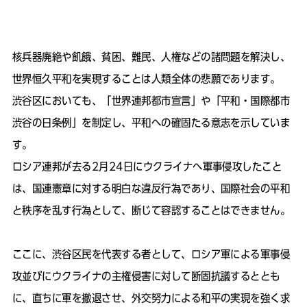
核兵器廃絶や飢餓、貧困、難民、人権などの諸問題を解決し、
世界恒久平和を実現することは人類全体の悲願であります。
渋谷区においても、「世界連邦都市宣言」や「平和・国際都市
渋谷の日条例」を制定し、平和への確固たる意志を示していま
す。
ロシア連邦が去る2月24日にウクライナへ軍事侵攻したこと
は、国連憲章に対する明白な違反行為であり、国際社会の平和
と秩序を乱す行為として、断じて容認することはできません。
ここに、渋谷区民を代表する者として、ロシア軍による軍事侵
攻並びにウクライナの主権侵害に対して断固抗議するととも
に、直ちに軍を撤退させ、外交努力による和平の実現を強く求