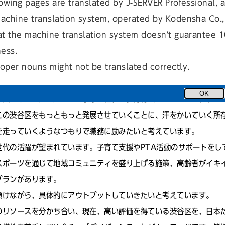
owing pages are translated by J-SERVER Professional, 
achine translation system, operated by Kodensha Co., 
at the machine translation system doesn't guarantee 
賜り、渋谷区長に就任いたしました。予想以上に注目された選挙とな
ness.
触れ、反響の大きさに喜びと驚きが入り混じっています。また、その
oper nouns might not be translated correctly.
います。焦らず、でもスピード感を持って、区政に邁進いたします。
OK
区長が心血を注ぎ込んだ、手厚い福祉・教育行政をしっかりと継承し
この渋谷区をもっともっと発展させていくことに、汗をかいていく所
を走っていくようなつもりで職務に励みたいと考えています。
代の活躍が望まれています。子育て支援やPTA活動のサポートをし
スポーツを通じて地域コミュニティを盛り上げる施策、高齢者がイキ
プランがあります。
傾けながら、具体的にアウトプットしていきたいと考えています。
のリソースを分かち合い、現在、高い評価を得ている渋谷区を、日本