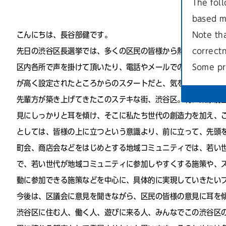
The foll
based m
こんにちは、長谷部健です。
Note th
先日の渋谷区長選挙では、多くの区民の皆様から熱いご支援を
correct
区内各所で声を掛けて頂いたり、電話やメールでの激励などに
Some pr
が高く設定されたところからのスタートだと、気を引き締めて
先輩方が築き上げてきたこのステキな街、渋谷区。特に桑原前
見にしっかりと耳を傾け、そこに私たち世代の創造力を加え、
としては、皆様の上に立つという意識より、前に立って、先頭
町会、商店会などをはじめとする地域コミュニティでは、若い世
で、若い世代が地域コミュニティに参加しやすくする施策や、
動に参加できる施策などを中心に、具体的に実現していきたい
今後は、区議会に意見を聞きながら、区民の皆様の意見に耳を
渋谷区に住む人、働く人、遊びに来る人、みんなでこの渋谷区