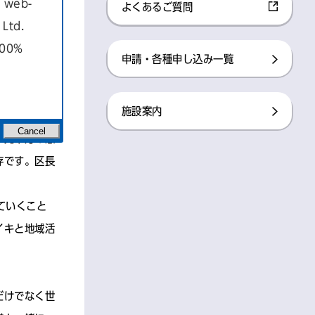
a web-
よくあるご質問​
Ltd.
100%
申請・各種申し込み一覧​
り、当選後、
分、ハードル
施設案内​
Cancel
、先輩方の意
存です。区長
ていくこと
イキと地域活
だけでなく世