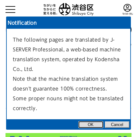
Notification
The following pages are translated by J-
TOP
スポーツ・文化・観光
イベントカレンダー2025
現在のページ
SERVER Professional, a web-based machine
translation system, operated by Kodensha
Co., Ltd.
Note that the machine translation system
doesn't guarantee 100% correctness.
DIG SHIBUYA 2025
Some proper nouns might not be translated
correctly.
OK
Cancel