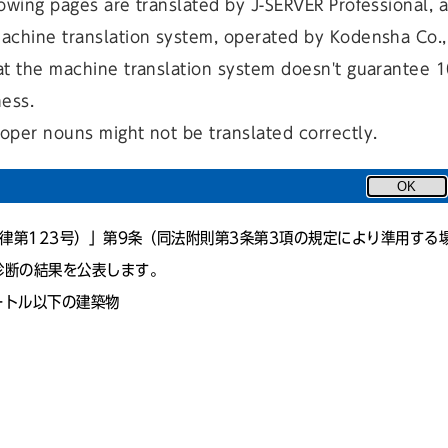
owing pages are translated by J-SERVER Professional, 
achine translation system, operated by Kodensha Co., 
at the machine translation system doesn't guarantee 
ness.
oper nouns might not be translated correctly.
OK
律第123号）」第9条（同法附則第3条第3項の規定により準用する
診断の結果を公表します。
ートル以下の建築物