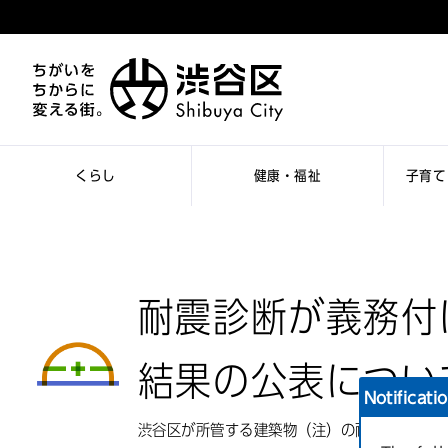
くらし
健康・福祉
子育て
耐震診断が義務付
結果の公表につい
Notificati
渋谷区が所管する建築物（注）の耐震診断の結