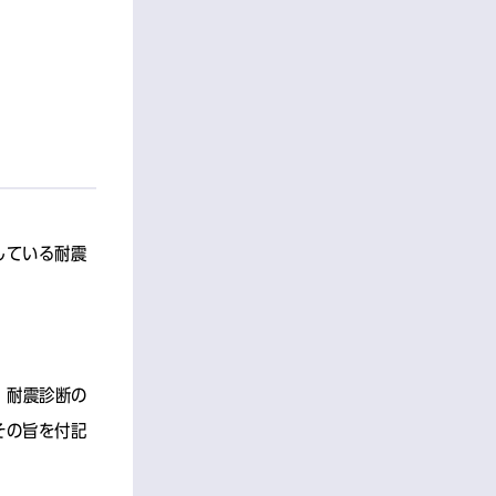
している耐震
、耐震診断の
その旨を付記