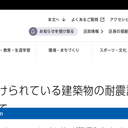
本文へ
よくあるご質問
アクセシ
お知らせを受け取る
区政情報
区長の部
・教育・生涯学習
環境・まちづくり
スポーツ・文化
けられている建築物の耐震
て
on
果を公表します。