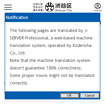
Notification
The following pages are translated by J-
TOP
区政情報
直接参政制度
直接参政制度
現在のページ
SERVER Professional, a web-based machine
translation system, operated by Kodensha
Co., Ltd.
Note that the machine translation system
doesn't guarantee 100% correctness.
直接参政制度
Some proper nouns might not be translated
correctly.
直接請求についてのご案内です
更新日
2023年3月16日
OK
Cancel