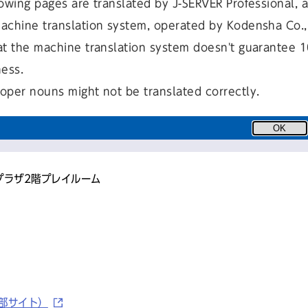
owing pages are translated by J-SERVER Professional, 
achine translation system, operated by Kodensha Co., 
at the machine translation system doesn't guarantee 
ness.
oper nouns might not be translated correctly.
OK
健康プラザ2階プレイルーム
部サイト）