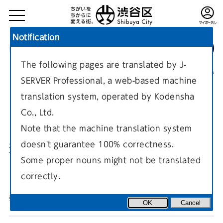
Notification
The following pages are translated by J-
TOP
健康・福祉
介護
介護保険サービス
現在のページ
SERVER Professional, a web-based machine
translation system, operated by Kodensha
Co., Ltd.
Note that the machine translation system
doesn't guarantee 100% correctness.
若年性認知症対応通所介護（デ
Some proper nouns might not be translated
イサービス）
correctly.
更新日
2026年3月31日
OK
Cancel