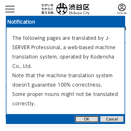
Notification
The following pages are translated by J-
TOP
健康・福祉
介護
介護保険制度
現在のページ
SERVER Professional, a web-based machine
translation system, operated by Kodensha
Co., Ltd.
Note that the machine translation system
doesn't guarantee 100% correctness.
制度のしくみ
Some proper nouns might not be translated
correctly.
介護保険制度のしくみについての案内ページです。
更新日
2023年3月16日
OK
Cancel