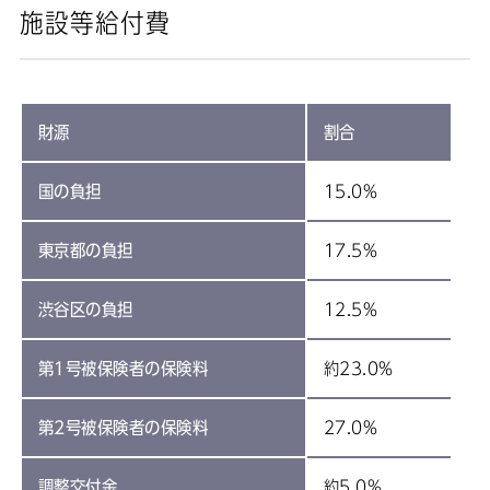
施設等給付費
財源
割合
国の負担
15.0%
東京都の負担
17.5%
渋谷区の負担
12.5%
第1号被保険者の保険料
約23.0%
第2号被保険者の保険料
27.0%
調整交付金
約5.0%