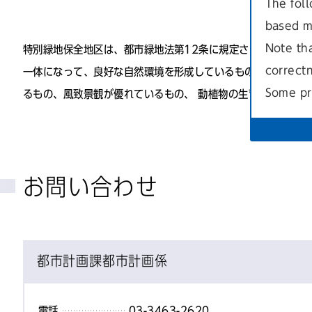
The foll
based m
Note th
特別緑地保全地区は、都市緑地法第12条に規定されており、都
correct
一体になって、良好な自然環境を形成しているもので、 無秩
Some pr
るもの、風致景観が優れているもの、 動植物の生育地などと
お問い合わせ
都市計画課都市計画係
電話
03-3463-2620