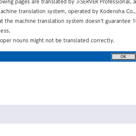
owing pages are translated by J-SERVER Professional, 
achine translation system, operated by Kodensha Co., 
at the machine translation system doesn't guarantee 
市計画区域内において、 樹林地、草地、水沼地などの地区が単独も
ness.
序な市街化の防止や、公害または災害の防止となるもの、伝統的・文化
oper nouns might not be translated correctly.
なるもののいずれかに該当する緑地が、指定の対象となります。
OK