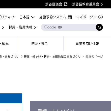
渋谷区議会
渋谷区教育委員会
ビリティ
施設予約システム
マイポータル
屋
採用・職員情報
・観光
防災・安全
事業者向け情報
境・まちづくり
笹塚・幡ヶ谷・初台・本町地域のまちづくり
現在のページ