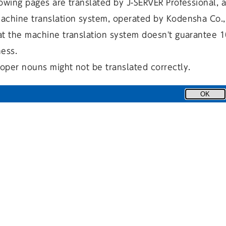
owing pages are translated by J-SERVER Professional, 
achine translation system, operated by Kodensha Co., 
at the machine translation system doesn't guarantee 
ness.
oper nouns might not be translated correctly.
本町二丁目～六丁目地区の燃え広がらないまちづくり
OK