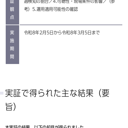
証
過検知の割合／4.可聴性・現場条件の影響／（参
観
考）5.運用適用可能性の確認
点
実
令和8年2月5日から令和8年3月5日まで
施
期
間
実証で得られた主な結果（要
旨）
本実証の結果、以下の知見が得られました。