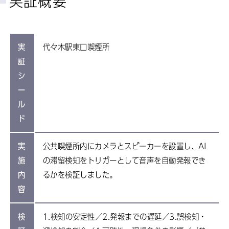
実証概要
実
代々木駅東口喫煙所
証
シ
ー
ル
ド
実
公共喫煙所内にカメラとスピーカーを設置し、AI
施
の滞留検知をトリガーとして音声を自動発報でき
内
るかを検証しました。
容
検
1.検知の安定性／2.発報までの遅延／3.誤検知・