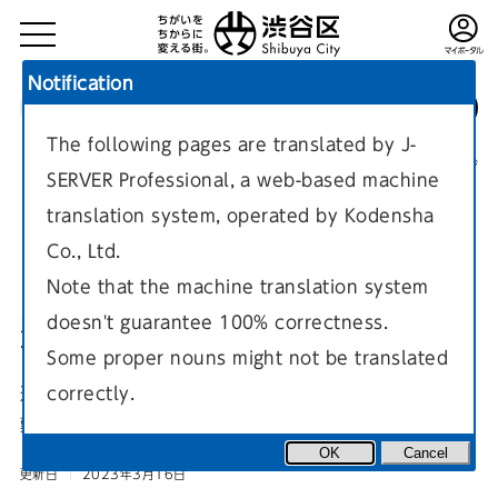
Notification
The following pages are translated by J-
TOP
防災・安全
防災
防災マニュアル・防災マップ
現在のページ
SERVER Professional, a web-based machine
translation system, operated by Kodensha
Co., Ltd.
Note that the machine translation system
doesn't guarantee 100% correctness.
避難所運営マニュアル
Some proper nouns might not be translated
correctly.
避難所運営ルールや資機材の取り扱い方法をまとめた渋谷区避
難所運営基本マニュアルを掲載しています。
OK
Cancel
更新日
2023年3月16日