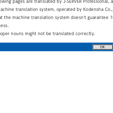
owing pages are translated by J-SERVER Professional, 
achine translation system, operated by Kodensha Co., 
at the machine translation system doesn't guarantee 
ness.
oper nouns might not be translated correctly.
OK